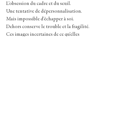
L'obsession du cadre et du seuil.
Une tentative de dépersonnalisation.
Mais impossible d'échapper à soi.
Dehors conserve le trouble et la fragilité.
Ces images incertaines de ce qu'elles
montrent.
Une part de fiction est nécessaire pour
avancer ?
Rester vague.
Envelopper et mettre à distance.
Chaque espace est un lieu de porosité, où
intérieur et extérieur se croisent et se
chargent des mêmes zones d'ombres.
Tout n’est qu’une réverbération, une
extension de soi.
Adoucir le monde.
Un monde en puissance.